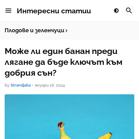
Интересни статии
Плодове и зеленчуци
Може ли един банан преди
лягане да бъде ключът към
добрия сън?
by
Strandjaka
•
януари 16, 2024