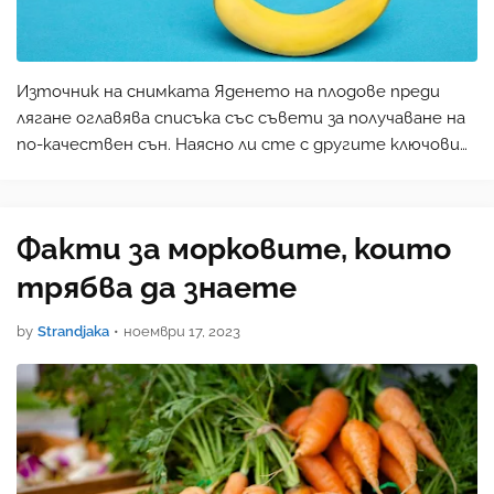
Източник на снимката Яденето на плодове преди
лягане оглавява списъка със съвети за получаване на
по-качествен сън. Наясно ли сте с другите ключови
избори на начин на живот, които могат да ви
помогнат да се унесете? Яденето на банан за вечеря
мо…
Факти за морковите, които
трябва да знаете
by
Strandjaka
•
ноември 17, 2023