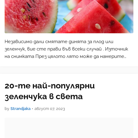
Независимо дали смятате динята за плод или
зеленчук, вие сте прави във всеки случай . Източник
на снимката През цялото лято може да намерите
диня, добавена към напитки или сервирана като
десерт в цялата страна. Ето няколко вкусни факта за
това цве…
20-те най-популярни
зеленчука в света
by
Strandjaka
•
август 07, 2023