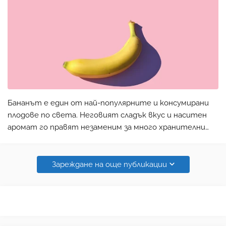
Бананът е един от най-популярните и консумирани
плодове по света. Неговият сладък вкус и наситен
аромат го правят незаменим за много хранителни
режими. Но това не е всичко, което трябва да знаете
за банана. В тази статия ще ви представим някои от
най…
Зареждане на още публикации