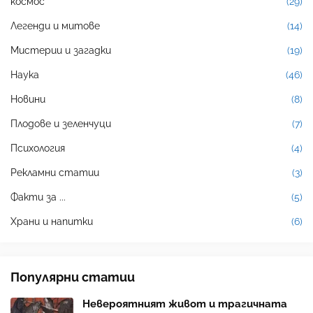
космос
(29)
Легенди и митове
(14)
Мистерии и загадки
(19)
Наука
(46)
Новини
(8)
Плодове и зеленчуци
(7)
Психология
(4)
Рекламни статии
(3)
Факти за ...
(5)
Храни и напитки
(6)
Популярни статии
Невероятният живот и трагичната