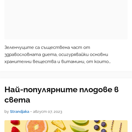
Зеленчуците са съществена част от
здравословната диета, осигурявайки основни
хранителни вещества и витамини, от които
тялото ни се нуждае, за да функционира правилно.
Предлага се голямо разнообразие от зеленчуци, всеки
със собствен уникален вкус, текс…
Най-популярните плодове в
света
by
Strandjaka
•
август 07, 2023