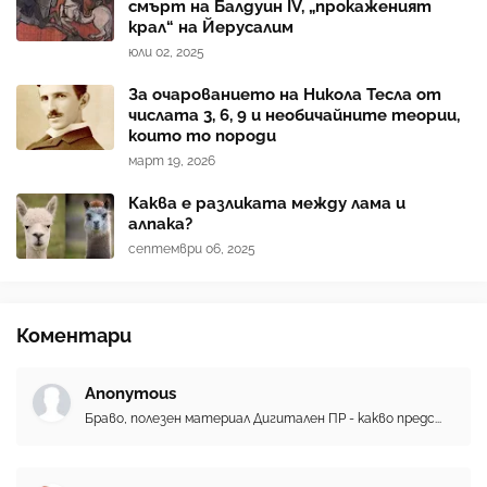
смърт на Балдуин IV, „прокаженият
крал“ на Йерусалим
юли 02, 2025
За очарованието на Никола Тесла от
числата 3, 6, 9 и необичайните теории,
които то породи
март 19, 2026
Каква е разликата между лама и
алпака?
септември 06, 2025
Коментари
Anonymous
Браво, полезен материал Дигитален ПР - какво предс...