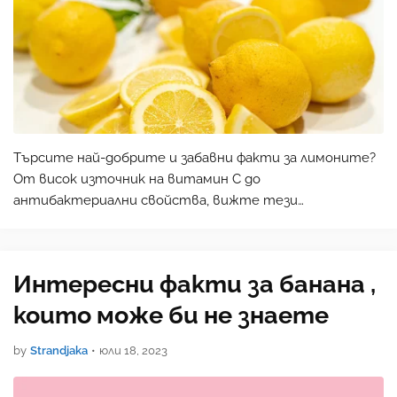
Търсите най-добрите и забавни факти за лимоните?
От висок източник на витамин С до
антибактериални свойства, вижте тези
изненадващи факти за лимона сега! Източник на
снимката За нас лимоните са живот. Може да не
можете да ги обелите и изядете к…
Интересни факти за банана ,
които може би не знаете
by
Strandjaka
•
юли 18, 2023