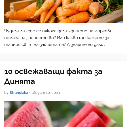
Чудили ли сте се някога дали яденето на моркови
помага на зрението ви? Или какво ще кажете за
тайния свят на зайчетата? А знаете ли дали
морковът е плод, зеленчук или зърнена култура?
Знаете ли, че морковите са спасили повече животи
от пеницилина? Или…
10 освежаващи факта за
Динята
by
Strandjaka
•
август 10, 2023