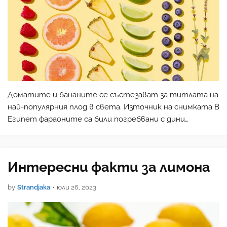
Доматите и бананите се състезават за титлата на
най-популярния плод в света. Източник на снимката В
Египет фараоните са били погребвани с дини
отстрани, като ценен плод, достоен да придружава
монарсите в последното им пътуване. Една от най-
засища…
Интересни факти за лимона
by
Strandjaka
•
юли 26, 2023