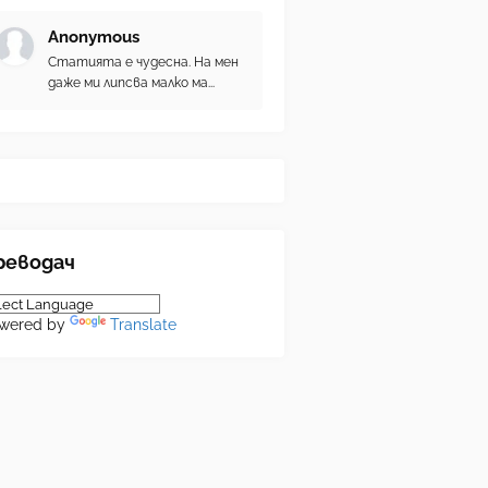
Anonymous
Статията е чудесна. На мен
даже ми липсва малко ма...
реводач
wered by
Translate