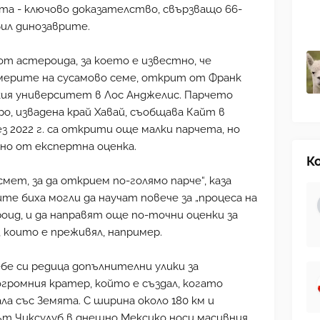
та - ключово доказателство, свързващо 66-
бил динозаврите.
т астероида, за което е известно, че
мерите на сусамово семе, открит от Франк
кия университет в Лос Анджелис. Парчето
ро, извадена край Хавай, съобщава Кайт в
рез 2022 г. са открити още малки парчета, но
но от експертна оценка.
К
мет, за да открием по-голямо парче“, каза
ните биха могли да научат повече за „процеса на
оид, и да направят още по-точни оценки за
които е преживял, например.
бе си редица допълнителни улики за
громния кратер, който е създал, когато
ла със Земята. С ширина около 180 км и
ът Чиксулуб в днешно Мексико носи масивния