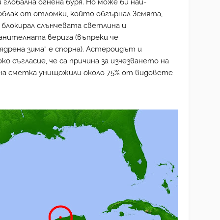
глобална огнена буря. Но може би най-
блак от отломки, който обгърнал Земята,
 блокирал слънчевата светлина и
нителната верига (въпреки че
дрена зима“ е спорна). Астероидът и
о съгласие, че са причина за изчезването на
на сметка унищожили около 75% от видовете