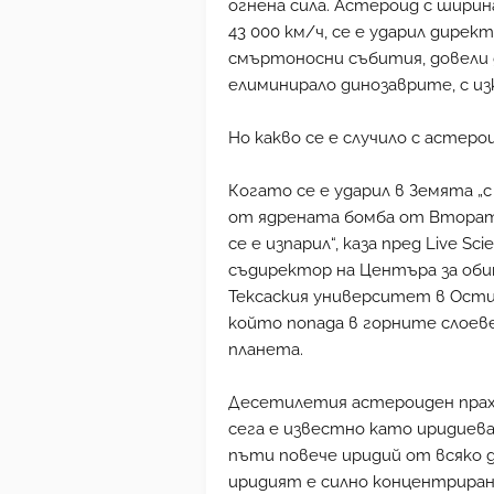
огнена сила. Астероид с ширин
43 000 км/ч, се е ударил дирек
смъртоносни събития, довели 
елиминирало динозаврите, с из
Но какво се е случило с астер
Когато се е ударил в Земята „
от ядрената бомба от Вторат
се е изпарил“, каза пред Live S
съдиректор на Центъра за об
Тексаския университет в Остин
който попада в горните слоев
планета.
Десетилетия астероиден прах с
сега е известно като иридиева
пъти повече иридий от всяко д
иридият е силно концентрира