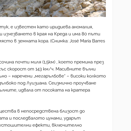
тук, е известен като иридиева аномалия,
и изчезването в края на Креда и има 80 пъти
ясто в земната кора. (Снимка: José María Barres
очина почти миля (1,5км) , което премина през
със скорост от 143 км/ч. Масивните вълни
но – наречени „мегарълбове“ – високи колкото
ълбоко под Луизиана. Сеизмично проучване
 вълните, идвала от посоката на кратера
щества в непосредствена близост до
ата и последвалото цунами, ударът
опустошителни ефекти, включително