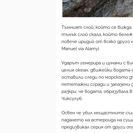
Тъмният слой, който се вижда 
тънък слой скала, който бележ
повече иридий от всяко друго м
Manuel via Alamy)
Ударът генерира и цунами с вис
целия океан, движейки водата 
оставили следи по морското дъ
пететажни сгради и запазени д
разкри, че водата, образувала
Чиксулуб.
Освен че убил нещастните съ
падането на астероида на суш
предизвикал серия от други 