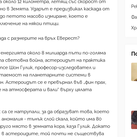
а около 12 километра, летящ със скорост от
Ре
тно в Земята. Ударът е предизвикал каскада от
до петото масово измиране, което е
Фа
ключение на някои птици.
Хр
оида с размерите на връх Еверест?
с енергията около 8 милиарда пъти по-голяма
П
а световна война, астероидът на практика
cience Шон Гулик, професор-изследовател и
итаемост на планетарните системи в
. Астероидът се е превърнал във „фин прах,
е на атмосферата и вали“ върху цялата
а се натрупали, за да образуват това, което
 аномалия - тънък слой скала, който има 80
руго място в земната кора, каза Гулик. Докато
н в астероидите, той почти не съществува