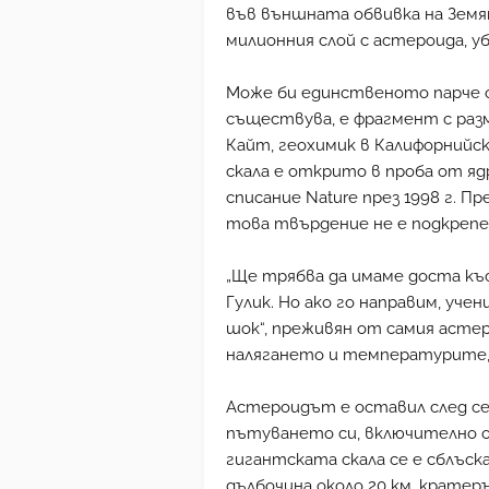
във външната обвивка на Земя
милионния слой с астероида, у
Може би единственото парче о
съществува, е фрагмент с раз
Кайт, геохимик в Калифорнийс
скала е открито в проба от яд
списание Nature през 1998 г. П
това твърдение не е подкрепе
„Ще трябва да имаме доста къс
Гулик. Но ако го направим, уче
шок“, преживян от самия астер
налягането и температурите, 
Астероидът е оставил след се
пътуването си, включително о
гигантската скала се е сблъска
дълбочина около 20 км, кратер