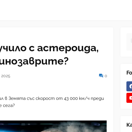
лучило с астероида,
динозаврите?
Fo
 2025
0
л в Земята със скорост от 43 000 км/ч преди
е сега?
К