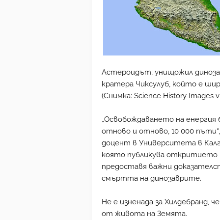
Астероидът, унищожил диноза
кратера Чиксулуб, който е шир
(Снимка: Science History Images v
„Освобождаването на енергия 
отново и отново, 10 000 пъти“,
доцент в Университета в Калг
която публикува откритието на
предоставя важни доказателст
смъртта на динозаврите.
Не е изненада за Хилдебранд,
от живота на Земята.