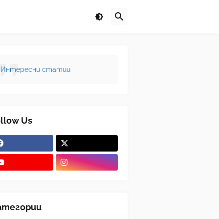
Интересни статии
llow Us
атегории