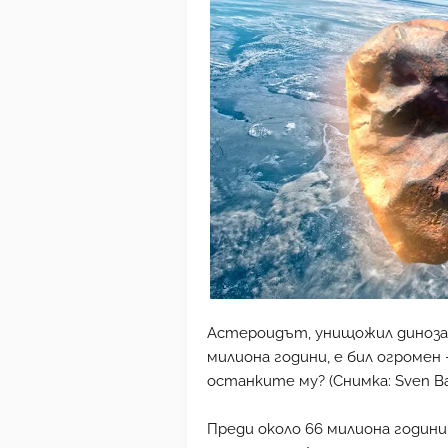
Астероидът, унищожил динозав
милиона години, е бил огромен 
останките му? (Снимка: Sven Ba
Преди около 66 милиона години