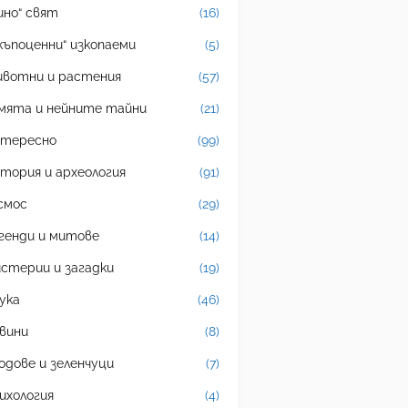
ино“ свят
(16)
къпоценни“ изкопаеми
(5)
вотни и растения
(57)
мята и нейните тайни
(21)
тересно
(99)
тория и археология
(91)
смос
(29)
генди и митове
(14)
стерии и загадки
(19)
ука
(46)
вини
(8)
одове и зеленчуци
(7)
ихология
(4)