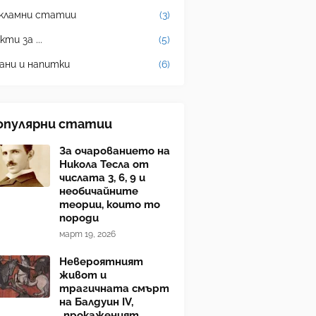
кламни статии
(3)
кти за ...
(5)
ани и напитки
(6)
опулярни статии
За очарованието на
Никола Тесла от
числата 3, 6, 9 и
необичайните
теории, които то
породи
март 19, 2026
Невероятният
живот и
трагичната смърт
на Балдуин IV,
„прокаженият