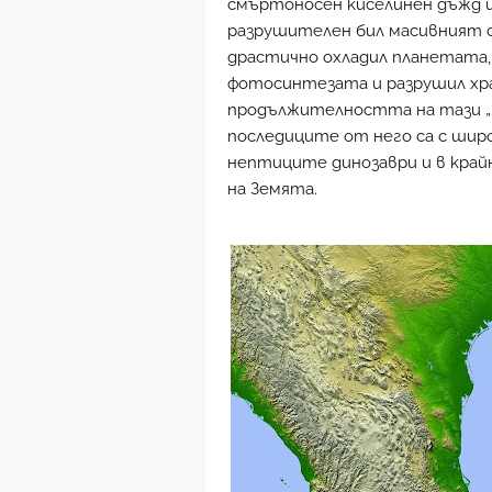
смъртоносен киселинен дъжд и 
разрушителен бил масивният о
драстично охладил планетата,
фотосинтезата и разрушил хра
продължителността на тази „я
последиците от него са с широк
нептиците динозаври и в край
на Земята.