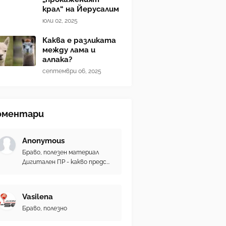
крал“ на Йерусалим
юли 02, 2025
Каква е разликата
между лама и
алпака?
септември 06, 2025
оментари
Anonymous
Браво, полезен материал
Дигитален ПР - какво предс...
Vasilena
Браво, полезно