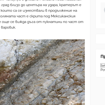
а град близо до центъра на удара, кратерът е
 които са се измествали в продължение на
голямата част е скрита под Мексиканския
е още се вижда дъга от пукнатини по част от
 варовик.
П
Po