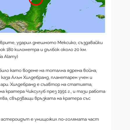
врите, ударил днешното Мексико, създавайки
ок 180 километра и дълбок около 20 км.
ia Alamy)
било като водене на тотална ядрена война,
 каза Алън Хилдебранд, планетарен учен и
ари. Хилдебранд е съавтор на статията,
 кратера Чиксулуб през 1991 г., и тази работа
ва, свързващи връзката на кратера със
 че астероидът е унищожил по-голямата част