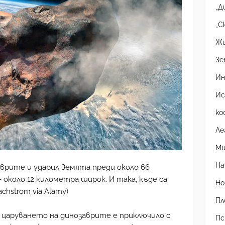
„Д
„С
Жи
Зе
Ин
Ис
ко
Ле
Ми
На
рите и ударил Земята преди около 66
- около 12 километра широк. И така, къде са
Но
chström via Alamy)
Пл
 царуването на динозаврите е приключило с
Пс