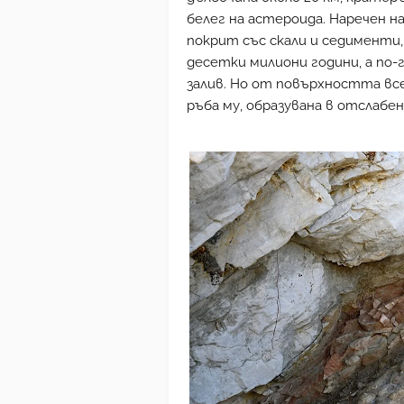
белег на астероида. Наречен н
покрит със скали и седименти,
десетки милиони години, а по-
залив. Но от повърхността вс
ръба му, образувана в отслабен