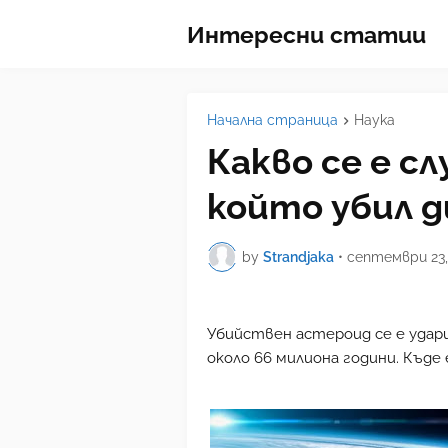
Интересни статии
Начална страница
Наука
Какво се е с
който убил 
by
Strandjaka
•
септември 23,
Убийствен астероид се е удари
около 66 милиона години. Къде 