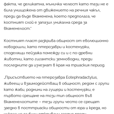
факта, че деликатна, мъничка челюст като тази не е
била унищожена от движението на речния чакъл,
преди да бъде вкаменена, което предполага, че
костният слой е запазил уникална среда за
вкаменелост.“
Костният пласт разкрива общност от еволюционно
новодошли, като птерозаври и костенурки,
споделящи пейзажа помежду си и с по-древни
животни, като гигантски земноводни, преди
последните да изчезнат в края на триаския период.
„Присъствието на птерозавра Eotephradactylus,
живеещ и взаимодействащ в общност, редом с групи
като жаби, роднини на гущери и костенурки, е
първото срещане на този тип общност във
вкаменелостите – тези групи често се срещат
заедно в посттриаски общности от юра и креда, но