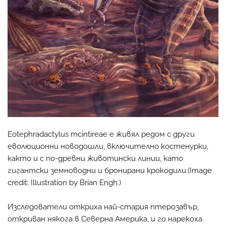
Eotephradactylus mcintireae е живял редом с други
еволюционни новодошли, включително костенурки,
както и с по-древни животински линии, като
гигантски земноводни и бронирани крокодили.(Image
credit: Illustration by Brian Engh.)
Изследователи откриха най-стария птерозавър,
откриван някога в Северна Америка, и го нарекоха