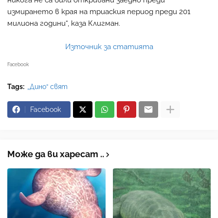
никога не са били откривани заедно преди
измирането в края на триаския период преди 201
милиона години“, каза Клигман.
Източник за статията
Facebook
Tags:
„Дино“ свят
Facebook
Може да ви харесат ..