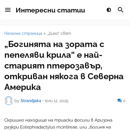
Интересни статии
Начална страница
„Дино“ свят
„Богинята на зората с
пепеляви крила“ е най-
старият птерозавър,
откриван някога в Северна
Америка
by
Strandjaka
•
юли 12, 2025
0
Скришно находище на триаски фосили в Аризона
разкри Eotephradactylus mcintireae, или „богиня на