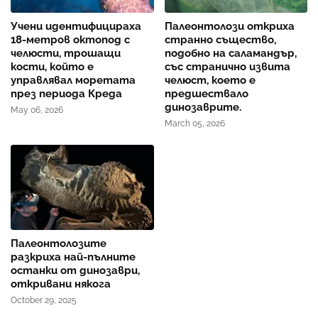
Учени идентифицираха
Палеонтолози откриха
18-метров октопод с
странно същество,
челюсти, трошащи
подобно на саламандър,
кости, който е
със странично извита
управлявал моретата
челюст, което е
през периода Креда
предшествало
динозаврите.
May 06, 2026
March 05, 2026
Палеонтолозите
разкриха най-пълните
останки от динозаври,
откривани някога
October 29, 2025