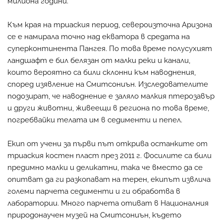
милиона години.
Към края на триаския период, североизточна Аризона
се е намирала точно над екватора в средата на
суперконтинента Пангея. По това време полусухият
ландшафт е бил белязан от малки реки и канали,
които вероятно са били склонни към наводнения,
според изявление на Смитсониън. Изследователите
подозират, че наводнение е заляло малкия птерозавър
и други животни, живеещи в региона по това време,
погребвайки телата им в седименти и пепел.
Екип от учени за първи път открива останките от
триаския костен пласт през 2011 г. Фосилите са били
предимно малки и деликатни, така че вместо да се
опитват да ги разкопават на терен, екипът извлича
големи парчета седименти и ги обработва в
лаборатории. Много парчета отиват в Националния
природонаучен музей на Смитсониън, където