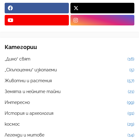
Категории
„Дино“ свят
(16)
„Скъпоценни“ изкопаеми
(5)
Животни и растения
(57)
Земята и нейните тайни
(21)
Интересно
(99)
История и археология
(91)
космос
(29)
Легенди и митове
(14)