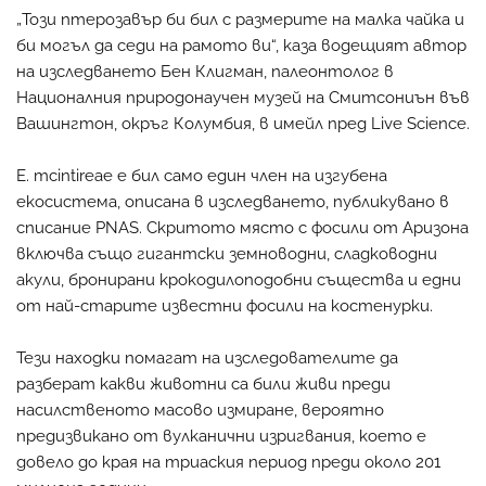
„Този птерозавър би бил с размерите на малка чайка и
би могъл да седи на рамото ви“, каза водещият автор
на изследването Бен Клигман, палеонтолог в
Националния природонаучен музей на Смитсониън във
Вашингтон, окръг Колумбия, в имейл пред Live Science.
E. mcintireae е бил само един член на изгубена
екосистема, описана в изследването, публикувано в
списание PNAS. Скритото място с фосили от Аризона
включва също гигантски земноводни, сладководни
акули, бронирани крокодилоподобни същества и едни
от най-старите известни фосили на костенурки.
Тези находки помагат на изследователите да
разберат какви животни са били живи преди
насилственото масово измиране, вероятно
предизвикано от вулканични изригвания, което е
довело до края на триаския период преди около 201