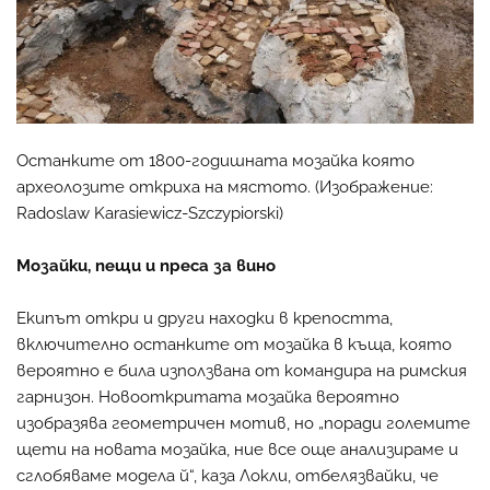
Останките от 1800-годишната мозайка която
археолозите откриха на мястото. (Изображение:
Radoslaw Karasiewicz-Szczypiorski)
Мозайки, пещи и преса за вино
Екипът откри и други находки в крепостта,
включително останките от мозайка в къща, която
вероятно е била използвана от командира на римския
гарнизон. Новооткритата мозайка вероятно
изобразява геометричен мотив, но „поради големите
щети на новата мозайка, ние все още анализираме и
сглобяваме модела й“, каза Локли, отбелязвайки, че