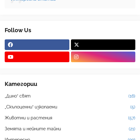
Follow Us
Категории
„Дино“ свят
(16)
„Скъпоценни“ изкопаеми
(5)
Животни и растения
(57)
Земята и нейните тайни
(21)
Интересно
(99)