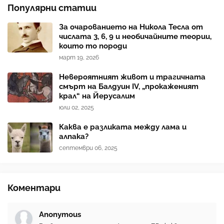
Популярни статии
За очарованието на Никола Тесла от
числата 3, 6, 9 и необичайните теории,
които то породи
март 19, 2026
Невероятният живот и трагичната
смърт на Балдуин IV, „прокаженият
крал“ на Йерусалим
юли 02, 2025
Каква е разликата между лама и
алпака?
септември 06, 2025
Коментари
Anonymous