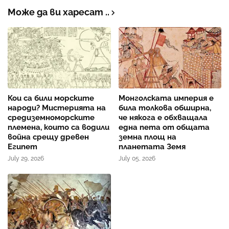
Може да ви харесат ..
Кои са били морските
Монголската империя е
народи? Мистерията на
била толкова обширна,
средиземноморските
че някога е обхващала
племена, които са водили
една пета от общата
война срещу древен
земна площ на
Египет
планетата Земя
July 29, 2026
July 05, 2026