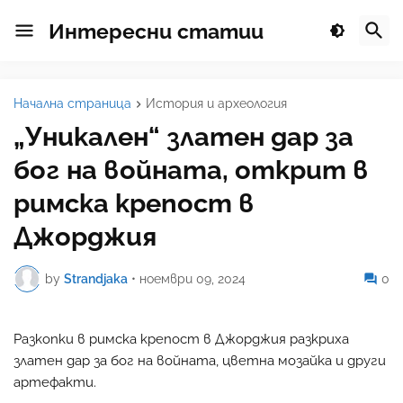
Интересни статии
Начална страница
История и археология
„Уникален“ златен дар за
бог на войната, открит в
римска крепост в
Джорджия
by
Strandjaka
•
ноември 09, 2024
0
Разкопки в римска крепост в Джорджия разкриха
златен дар за бог на войната, цветна мозайка и други
артефакти.