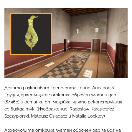
Докато разкопават крепостта Гонио-Апсарос в
Грузия, археолозите откриха оброчен златен дар
(вляво) и останки от мозайка, чиято реконструкция
се вижда тук. (Изображение: Radoslaw Karasiewicz-
Szczypiorski, Mateusz Osiadacz и Natalia Lockley)
Археолозите откриха златен оброчен дар за бог на