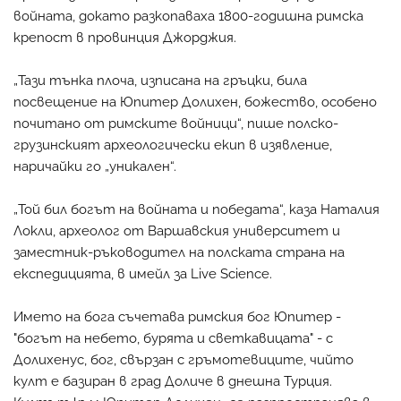
войната, докато разкопаваха 1800-годишна римска
крепост в провинция Джорджия.
„Тази тънка плоча, изписана на гръцки, била
посвещение на Юпитер Долихен, божество, особено
почитано от римските войници“, пише полско-
грузинският археологически екип в изявление,
наричайки го „уникален“.
„Той бил богът на войната и победата“, каза Наталия
Локли, археолог от Варшавския университет и
заместник-ръководител на полската страна на
експедицията, в имейл за Live Science.
Името на бога съчетава римския бог Юпитер -
"богът на небето, бурята и светкавицата" - с
Долихенус, бог, свързан с гръмотевиците, чийто
култ е базиран в град Доличе в днешна Турция.