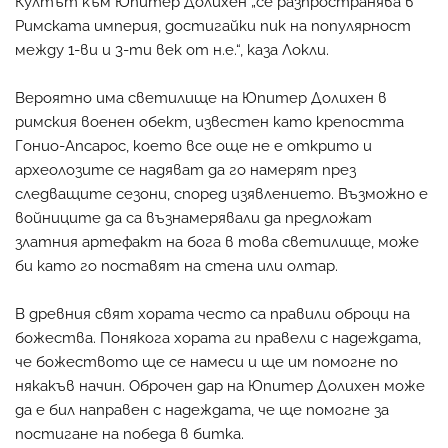
Култът към Юпитер Долихен „се разпространява в
Римската империя, достигайки пик на популярност
между 1-ви и 3-ти век от н.е.“, каза Локли.
Вероятно има светилище на Юпитер Долихен в
римския военен обект, известен като крепостта
Гонио-Апсарос, което все още не е открито и
археолозите се надяват да го намерят през
следващите сезони, според изявлението. Възможно е
войниците да са възнамерявали да предложат
златния артефакт на бога в това светилище, може
би като го поставят на стена или олтар.
В древния свят хората често са правили оброци на
божества. Понякога хората ги правели с надеждата,
че божеството ще се намеси и ще им помогне по
някакъв начин. Оброчен дар на Юпитер Долихен може
да е бил направен с надеждата, че ще помогне за
постигане на победа в битка.