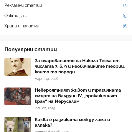
Рекламни статии
(3)
Факти за ...
(5)
Храни и напитки
(6)
Популярни статии
За очарованието на Никола Тесла от
числата 3, 6, 9 и необичайните теории,
които то породи
март 19, 2026
Невероятният живот и трагичната
смърт на Балдуин IV, „прокаженият
крал“ на Йерусалим
юли 02, 2025
Каква е разликата между лама и
алпака?
септември 06, 2025