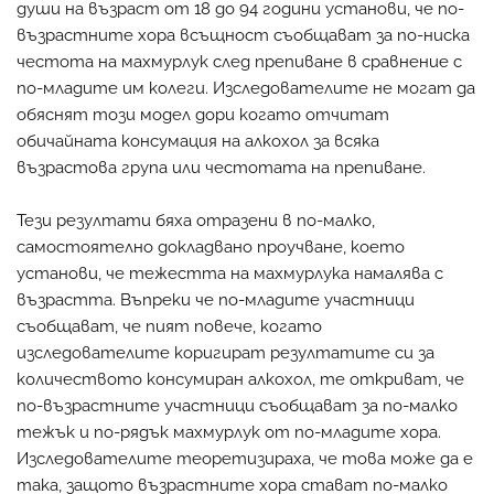
души на възраст от 18 до 94 години установи, че по-
възрастните хора всъщност съобщават за по-ниска
честота на махмурлук след препиване в сравнение с
по-младите им колеги. Изследователите не могат да
обяснят този модел дори когато отчитат
обичайната консумация на алкохол за всяка
възрастова група или честотата на препиване.
Тези резултати бяха отразени в по-малко,
самостоятелно докладвано проучване, което
установи, че тежестта на махмурлука намалява с
възрастта. Въпреки че по-младите участници
съобщават, че пият повече, когато
изследователите коригират резултатите си за
количеството консумиран алкохол, те откриват, че
по-възрастните участници съобщават за по-малко
тежък и по-рядък махмурлук от по-младите хора.
Изследователите теоретизираха, че това може да е
така, защото възрастните хора стават по-малко