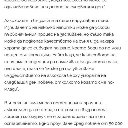
означава повече нещастие на следващия ден.“
Алкохолът и възрастта също нарушават съня.
Изпиването на няколко напитки може да ускори
първоначалния процес на заспиване, но също така
може да подкопае качеството на съня и да накара
хората да се събудят по-рано, което води до по-лош
нощен сън като цяло. Уайт каза, че качеството на
съня има тенденция да намалява с възрастта така
или иначе, така че "може да почувстваме
въздействието на алкохола върху умората на
следващия ден повече, отколкото когато сме по-
млади".
Въпреки че има много потенциални причини
алкохолът да се отрази по-силно с възрастта,
лошият махмурлук не е гарантирана част от
остаряването. Едно проучване сред повече от 50 000