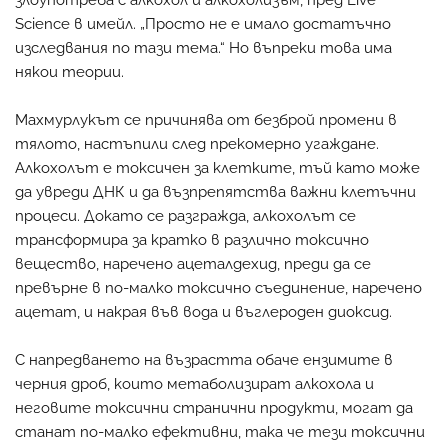
Science в имейл. „Просто не е имало достатъчно
изследвания по тази тема.“ Но въпреки това има
някои теории.
Махмурлукът се причинява от безброй промени в
тялото, настъпили след прекомерно угаждане.
Алкохолът е токсичен за клетките, тъй като може
да увреди ДНК и да възпрепятства важни клетъчни
процеси. Докато се разгражда, алкохолът се
трансформира за кратко в различно токсично
вещество, наречено ацеталдехид, преди да се
превърне в по-малко токсично съединение, наречено
ацетат, и накрая във вода и въглероден диоксид.
С напредването на възрастта обаче ензимите в
черния дроб, които метаболизират алкохола и
неговите токсични странични продукти, могат да
станат по-малко ефективни, така че тези токсични