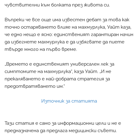
чувствителни към болката през живота си.
Въпреки че все още има известен дебат за това как
точно остаряването влияе на махмурлука, Уайт каза,
че едно нещо е ясно: единственият гарантиран начин
да избегнете махмурлука е да избягвате да пиете
твърде много на първо време.
„Времето е единственият универсален лек за
симптомите на махмурлука“, каза Уайт. „И не
прекаляването е най-добрата стратегия за
предотвратяването им.“
Източник за статията
Тази статия е само за информационни цели и не е
предназначена да предлага медицински съвети.