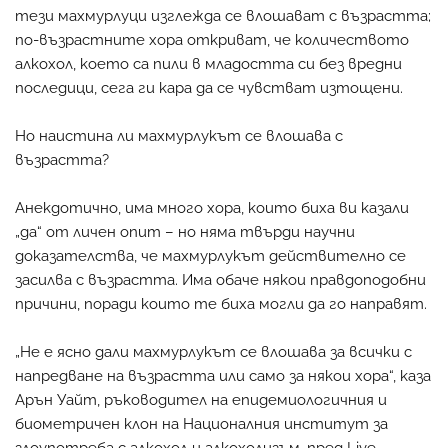
тези махмурлуци изглежда се влошават с възрастта;
по-възрастните хора откриват, че количеството
алкохол, което са пили в младостта си без вредни
последици, сега ги кара да се чувстват изтощени.
Но наистина ли махмурлукът се влошава с
възрастта?
Анекдотично, има много хора, които биха ви казали
„да“ от личен опит – но няма твърди научни
доказателства, че махмурлукът действително се
засилва с възрастта. Има обаче някои правдоподобни
причини, поради които те биха могли да го направят.
„Не е ясно дали махмурлукът се влошава за всички с
напредване на възрастта или само за някои хора“, каза
Арън Уайт, ръководител на епидемиологичния и
биометричен клон на Националния институт за
злоупотреба с алкохол и алкохолизъм, пред Live