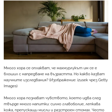
Много хора се оплакват, че махмурлукът им се е
влошил с напредване на възрастта. Но какво казват
научните изследвания? (Изображение: izusek чрез Getty
Images)
Много хора познават чувството, което идва след
твърде много напитки: силно главоболие, лепкава
кожа, препускащи мисли и разстроен стомах. Често