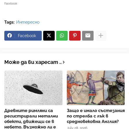
Facebook
Tags:
Интересно
Facebook
Може да ви харесат ..
Древните римляни са
Защо е имало състезания
регистрирали метални
по стрелба с лък в
обекти, движещи се в
средновековна Англия?
небето. Възможно ли е
July 28, 2026