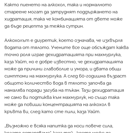
Както пиенето на алкохол, така и нормалното
стареене могат да затруднят поддържането на
хидратация, така че комбинацията от двете може
да бъде рецепта за тежка сутрин.
Алкохолът е диуретик, което означава, че изхвърля
водата от тялото. Учените все още обсъждат каква
точно роля играе дехидратацията при махмурлука,
каза Уайт, но е добре известно, че дехидратацията
може да причини главоболие и умора, и двата общи
симптоми на махмурлука. А след 60-годишна възраст
общото количество вода в тялото започва да
намалява поради загуба на тъкан. Тази дехидратация
не само ви подтиква към махмурлук, но също така
може да повиши концентрацията на алкохол в
кръвта ви, след като сте пили, каза Уайт.
„Възможно е всяка напитка да носи повече сила,
когато остаряваме“, каза той, „което може да