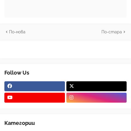
По-нова
По-стара
Follow Us
Категории