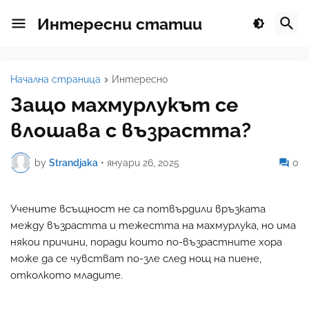
Интересни статии
Начална страница
Интересно
Защо махмурлукът се
влошава с възрастта?
by
Strandjaka
•
януари 26, 2025
0
Учените всъщност не са потвърдили връзката
между възрастта и тежестта на махмурлука, но има
някои причини, поради които по-възрастните хора
може да се чувстват по-зле след нощ на пиене,
отколкото младите.