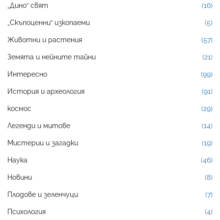
„Дино“ свят
(16)
„Скъпоценни“ изкопаеми
(5)
Животни и растения
(57)
Земята и нейните тайни
(21)
Интересно
(99)
История и археология
(91)
космос
(29)
Легенди и митове
(14)
Мистерии и загадки
(19)
Наука
(46)
Новини
(8)
Плодове и зеленчуци
(7)
Психология
(4)