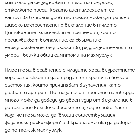
химикали да се задържат в тялото по-дълго,
отколкото преди. Когато ацеталдехидът се
натрупва в черния дроб, той също може да причини
широко разпространено възпаление в тялото.
Цитокините, химическите пратеници, които
предизвикват възпаление, са свързани с
неразположение, безпокойство, раздразнителност и
умора - всички общи симптоми на махмурлук.
Плюс това, в сравнение с младите хора, възрастните
хора са по-склонни да страдат от хронична болка и
състояния, които причиняват възпаления, като
диабет и артрит. По този начин, пиенето на твърде
много може да доведе до двоен удар от възпаление в
допълнение към вече високото изходно ниво. Уайт
каза, че това може да "влоши съществуващия
физически дискомфорт" и в крайна сметка да доведе
до по-тежък махмурлук.